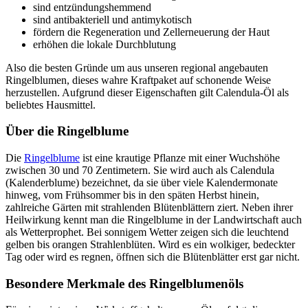
sind entzündungshemmend
sind antibakteriell und antimykotisch
fördern die Regeneration und Zellerneuerung der Haut
erhöhen die lokale Durchblutung
Also die besten Gründe um aus unseren regional angebauten
Ringelblumen, dieses wahre Kraftpaket auf schonende Weise
herzustellen. Aufgrund dieser Eigenschaften gilt Calendula-Öl als
beliebtes Hausmittel.
Über die Ringelblume
Die
Ringelblume
ist eine krautige Pflanze mit einer Wuchshöhe
zwischen 30 und 70 Zentimetern. Sie wird auch als Calendula
(Kalenderblume) bezeichnet, da sie über viele Kalendermonate
hinweg, vom Frühsommer bis in den späten Herbst hinein,
zahlreiche Gärten mit strahlenden Blütenblättern ziert. Neben ihrer
Heilwirkung kennt man die Ringelblume in der Landwirtschaft auch
als Wetterprophet. Bei sonnigem Wetter zeigen sich die leuchtend
gelben bis orangen Strahlenblüten. Wird es ein wolkiger, bedeckter
Tag oder wird es regnen, öffnen sich die Blütenblätter erst gar nicht.
Besondere Merkmale des Ringelblumenöls