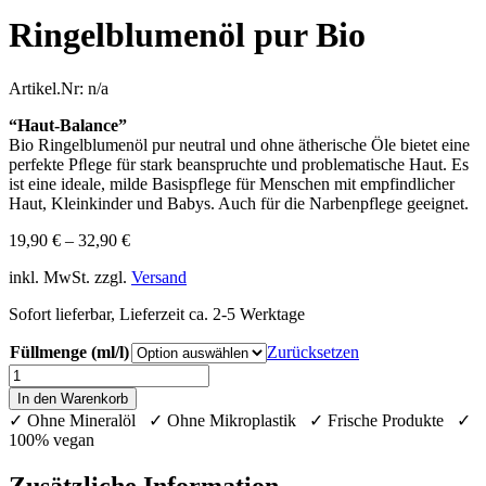
Ringelblumenöl pur Bio
Artikel.Nr:
n/a
“Haut-Balance”
Bio Ringelblumenöl pur neutral und ohne ätherische Öle bietet eine
perfekte Pﬂege für stark beanspruchte und problematische Haut. Es
ist eine ideale, milde Basispflege für Menschen mit empfindlicher
Haut, Kleinkinder und Babys. Auch für die Narbenpflege geeignet.
19,90
€
–
32,90
€
inkl. MwSt.
zzgl.
Versand
Sofort lieferbar, Lieferzeit ca. 2-5 Werktage
Füllmenge (ml/l)
Zurücksetzen
Ringelblumenöl
pur
In den Warenkorb
Bio
✓ Ohne Mineralöl ✓ Ohne Mikroplastik ✓ Frische Produkte ✓
Menge
100% vegan
Zusätzliche Information