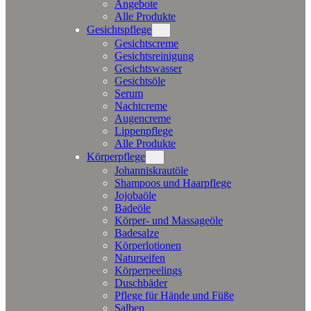
Angebote
Alle Produkte
Gesichtspflege
Gesichtscreme
Gesichtsreinigung
Gesichtswasser
Gesichtsöle
Serum
Nachtcreme
Augencreme
Lippenpflege
Alle Produkte
Körperpflege
Johanniskrautöle
Shampoos und Haarpflege
Jojobaöle
Badeöle
Körper- und Massageöle
Badesalze
Körperlotionen
Naturseifen
Körperpeelings
Duschbäder
Pflege für Hände und Füße
Salben