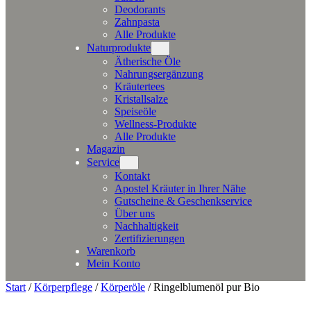
Deodorants
Zahnpasta
Alle Produkte
Naturprodukte
Ätherische Öle
Nahrungsergänzung
Kräutertees
Kristallsalze
Speiseöle
Wellness-Produkte
Alle Produkte
Magazin
Service
Kontakt
Apostel Kräuter in Ihrer Nähe
Gutscheine & Geschenkservice
Über uns
Nachhaltigkeit
Zertifizierungen
Warenkorb
Mein Konto
Start
/
Körperpflege
/
Körperöle
/ Ringelblumenöl pur Bio