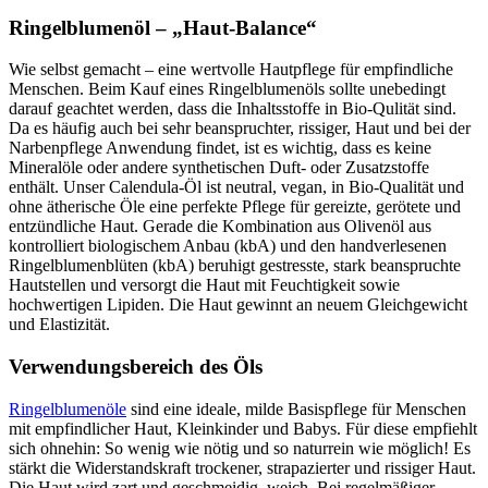
Ringelblumenöl – „Haut-Balance“
Wie selbst gemacht – eine wertvolle Hautpflege für empfindliche
Menschen. Beim Kauf eines Ringelblumenöls sollte unebedingt
darauf geachtet werden, dass die Inhaltsstoffe in Bio-Qulität sind.
Da es häufig auch bei sehr beanspruchter, rissiger, Haut und bei der
Narbenpflege Anwendung findet, ist es wichtig, dass es keine
Mineralöle oder andere synthetischen Duft- oder Zusatzstoffe
enthält. Unser Calendula-Öl ist neutral, vegan, in Bio-Qualität und
ohne ätherische Öle eine perfekte Pflege für gereizte, gerötete und
entzündliche Haut. Gerade die Kombination aus Olivenöl aus
kontrolliert biologischem Anbau (kbA) und den handverlesenen
Ringelblumenblüten (kbA) beruhigt gestresste, stark beanspruchte
Hautstellen und versorgt die Haut mit Feuchtigkeit sowie
hochwertigen Lipiden. Die Haut gewinnt an neuem Gleichgewicht
und Elastizität.
Verwendungsbereich des Öls
Ringelblumenöle
sind eine ideale, milde Basispflege für Menschen
mit empfindlicher Haut, Kleinkinder und Babys. Für diese empfiehlt
sich ohnehin: So wenig wie nötig und so naturrein wie möglich! Es
stärkt die Widerstandskraft trockener, strapazierter und rissiger Haut.
Die Haut wird zart und geschmeidig, weich. Bei regelmäßiger