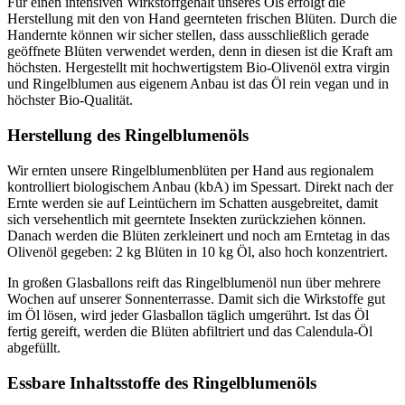
Für einen intensiven Wirkstoffgehalt unseres Öls erfolgt die
Herstellung mit den von Hand geernteten frischen Blüten. Durch die
Handernte können wir sicher stellen, dass ausschließlich gerade
geöffnete Blüten verwendet werden, denn in diesen ist die Kraft am
höchsten. Hergestellt mit hochwertigstem Bio-Olivenöl extra virgin
und Ringelblumen aus eigenem Anbau ist das Öl rein vegan und in
höchster Bio-Qualität.
Herstellung des Ringelblumenöls
Wir ernten unsere Ringelblumenblüten per Hand aus regionalem
kontrolliert biologischem Anbau (kbA) im Spessart. Direkt nach der
Ernte werden sie auf Leintüchern im Schatten ausgebreitet, damit
sich versehentlich mit geerntete Insekten zurückziehen können.
Danach werden die Blüten zerkleinert und noch am Erntetag in das
Olivenöl gegeben: 2 kg Blüten in 10 kg Öl, also hoch konzentriert.
In großen Glasballons reift das Ringelblumenöl nun über mehrere
Wochen auf unserer Sonnenterrasse. Damit sich die Wirkstoffe gut
im Öl lösen, wird jeder Glasballon täglich umgerührt. Ist das Öl
fertig gereift, werden die Blüten abfiltriert und das Calendula-Öl
abgefüllt.
Essbare Inhaltsstoffe des Ringelblumenöls