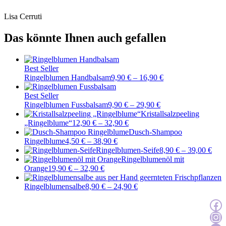
Lisa Cerruti
Das könnte Ihnen auch gefallen
Best Seller
Ringelblumen Handbalsam
9,90
€
–
16,90
€
Best Seller
Ringelblumen Fussbalsam
9,90
€
–
29,90
€
Kristallsalzpeeling
„Ringelblume“
12,90
€
–
32,90
€
Dusch-Shampoo
Ringelblume
4,50
€
–
38,90
€
Ringelblumen-Seife
8,90
€
–
39,00
€
Ringelblumenöl mit
Orange
19,90
€
–
32,90
€
Ringelblumensalbe
8,90
€
–
24,90
€
Zur Facebook
Zur Instagra