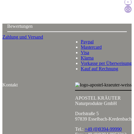
Zum YouTu
Katal
Bewertungen
Zahlung und Versand
Paypal
Mastercard
Visa
Klarna
Vorkasse per Überweisung
Kauf auf Rechnung
Kontakt
APOSTEL KRÄUTER
Naturprodukte GmbH
Dorfstraße 5
97839 Esselbach-Kredenbach
Tel.:
+49 (0)9394-99990