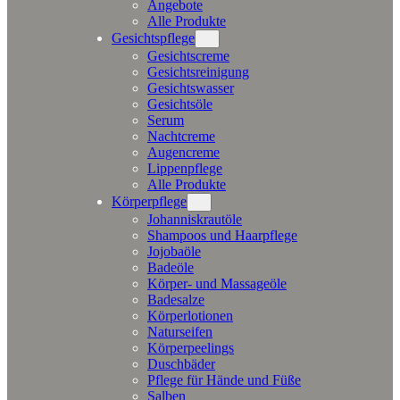
Angebote
Alle Produkte
Gesichtspflege
Gesichtscreme
Gesichtsreinigung
Gesichtswasser
Gesichtsöle
Serum
Nachtcreme
Augencreme
Lippenpflege
Alle Produkte
Körperpflege
Johanniskrautöle
Shampoos und Haarpflege
Jojobaöle
Badeöle
Körper- und Massageöle
Badesalze
Körperlotionen
Naturseifen
Körperpeelings
Duschbäder
Pflege für Hände und Füße
Salben