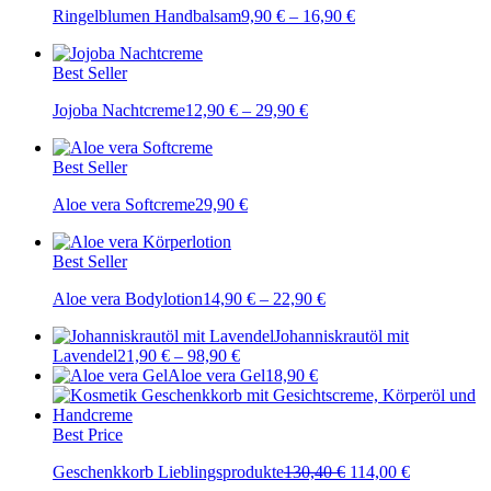
Ringelblumen Handbalsam
9,90
€
–
16,90
€
Best Seller
Jojoba Nachtcreme
12,90
€
–
29,90
€
Best Seller
Aloe vera Softcreme
29,90
€
Best Seller
Aloe vera Bodylotion
14,90
€
–
22,90
€
Johanniskrautöl mit
Lavendel
21,90
€
–
98,90
€
Aloe vera Gel
18,90
€
Best Price
Ursprünglicher
Aktueller
Geschenkkorb Lieblingsprodukte
130,40
€
114,00
€
Preis
Preis