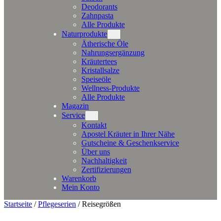
Deodorants
Zahnpasta
Alle Produkte
Naturprodukte
Ätherische Öle
Nahrungsergänzung
Kräutertees
Kristallsalze
Speiseöle
Wellness-Produkte
Alle Produkte
Magazin
Service
Kontakt
Apostel Kräuter in Ihrer Nähe
Gutscheine & Geschenkservice
Über uns
Nachhaltigkeit
Zertifizierungen
Warenkorb
Mein Konto
Startseite
/
Pflegeserien
/
Reisegrößen