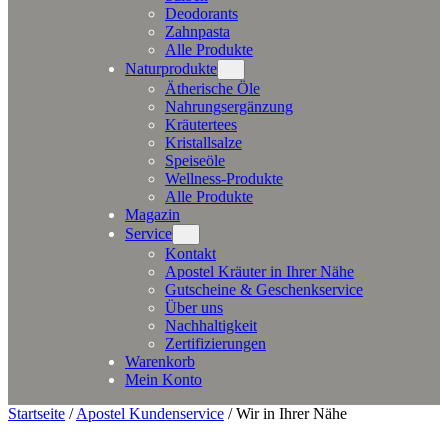
Deodorants
Zahnpasta
Alle Produkte
Naturprodukte
Ätherische Öle
Nahrungsergänzung
Kräutertees
Kristallsalze
Speiseöle
Wellness-Produkte
Alle Produkte
Magazin
Service
Kontakt
Apostel Kräuter in Ihrer Nähe
Gutscheine & Geschenkservice
Über uns
Nachhaltigkeit
Zertifizierungen
Warenkorb
Mein Konto
Startseite
/
Apostel Kundenservice
/
Wir in Ihrer Nähe