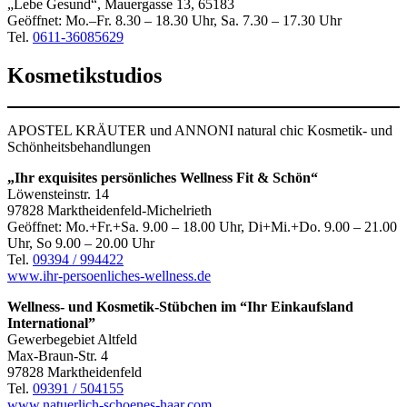
„Lebe Gesund“, Mauergasse 13, 65183
Geöffnet: Mo.–Fr. 8.30 – 18.30 Uhr, Sa. 7.30 – 17.30 Uhr
Tel.
0611-36085629
Kosmetikstudios
APOSTEL KRÄUTER und ANNONI natural chic Kosmetik- und
Schönheitsbehandlungen
„Ihr exquisites persönliches Wellness Fit & Schön“
Löwensteinstr. 14
97828 Marktheidenfeld-Michelrieth
Geöffnet: Mo.+Fr.+Sa. 9.00 – 18.00 Uhr, Di+Mi.+Do. 9.00 – 21.00
Uhr, So 9.00 – 20.00 Uhr
Tel.
09394 / 994422
www.ihr-persoenliches-wellness.de
Wellness- und Kosmetik-Stübchen im “Ihr Einkaufsland
International”
Gewerbegebiet Altfeld
Max-Braun-Str. 4
97828 Marktheidenfeld
Tel.
09391 / 504155
www.natuerlich-schoenes-haar.com