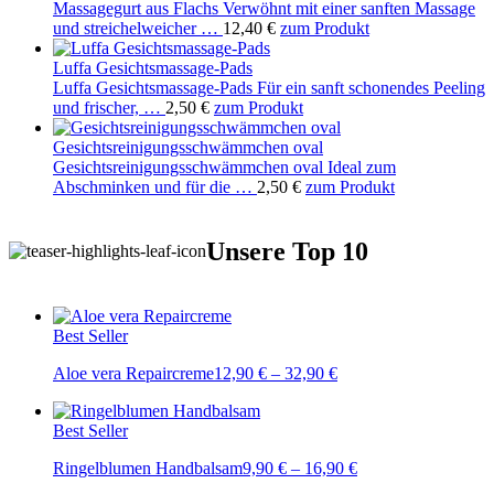
Massagegurt aus Flachs Verwöhnt mit einer sanften Massage
und streichelweicher …
12,40
€
zum Produkt
Luffa Gesichtsmassage-Pads
Luffa Gesichtsmassage-Pads Für ein sanft schonendes Peeling
und frischer, …
2,50
€
zum Produkt
Gesichtsreinigungs­schwämmchen oval
Gesichtsreinigungsschwämmchen oval Ideal zum
Abschminken und für die …
2,50
€
zum Produkt
Unsere Top 10
Best Seller
Aloe vera Repaircreme
12,90
€
–
32,90
€
Best Seller
Ringelblumen Handbalsam
9,90
€
–
16,90
€