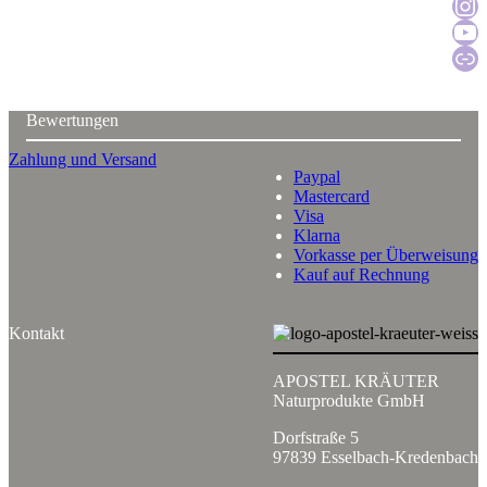
Zur Instagra
Zum YouTu
Katal
Bewertungen
Zahlung und Versand
Paypal
Mastercard
Visa
Klarna
Vorkasse per Überweisung
Kauf auf Rechnung
Kontakt
APOSTEL KRÄUTER
Naturprodukte GmbH
Dorfstraße 5
97839 Esselbach-Kredenbach