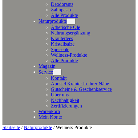
Deodorants
Zahnpasta
Alle Produkte
Naturprodukte
Ätherische Öle
Nahrungsergänzung
Kräutertees
Kristallsalze
Speiseöle
Wellness-Produkte
Alle Produkte
Magazin
Service
Kontakt
Apostel Kräuter in Ihrer Nähe
Gutscheine & Geschenkservice
Über uns
Nachhaltigkeit
Zertifizierungen
Warenkorb
Mein Konto
Startseite
/
Naturprodukte
/
Wellness Produkte