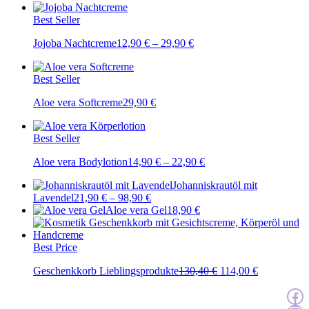
Best Seller
Jojoba Nachtcreme
12,90
€
–
29,90
€
Best Seller
Aloe vera Softcreme
29,90
€
Best Seller
Aloe vera Bodylotion
14,90
€
–
22,90
€
Johanniskrautöl mit
Lavendel
21,90
€
–
98,90
€
Aloe vera Gel
18,90
€
Best Price
Ursprünglicher
Aktueller
Geschenkkorb Lieblingsprodukte
130,40
€
114,00
€
Preis
Preis
Zur Facebook
war:
ist:
130,40 €
114,00 €.