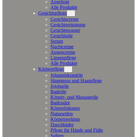
Angebote
Alle Produkte
Gesichtspflege
Gesichtscreme
Gesichtsreinigung
Gesichtswasser
Gesichtsöle
Serum
Nachtcreme
Augencreme
Lippenpflege
Alle Produkte
Körperpflege
Johanniskrautöle
Shampoos und Haarpflege
Jojobaöle
Badeöle
Körper- und Massageöle
Badesalze
Körperlotionen
Naturseifen
Körperpeelings
Duschbäder
Pflege für Hände und Füße
Salben