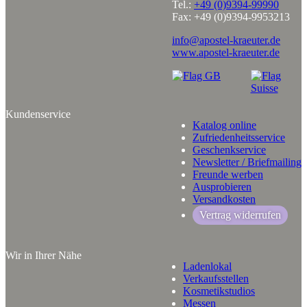
Tel.:
+49 (0)9394-99990
Fax: +49 (0)9394-9953213
info@apostel-kraeuter.de
www.apostel-kraeuter.de
Kundenservice
Katalog online
Zufriedenheitsservice
Geschenkservice
Newsletter / Briefmailing
Freunde werben
Ausprobieren
Versandkosten
Vertrag widerrufen
Wir in Ihrer Nähe
Ladenlokal
Verkaufsstellen
Kosmetikstudios
Messen