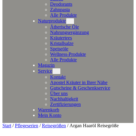
Deodorants
Zahnpasta
Alle Produkte
Naturprodukte
Ätherische Öle
Nahrungsergänzung
Kräutertees
Kristallsalze
Speiseöle
Wellness-Produkte
Alle Produkte
Magazin
Service
Kontakt
Apostel Kräuter in Ihrer Nähe
Gutscheine & Geschenkservice
Über uns
Nachhaltigkeit
Zertifizierungen
Warenkorb
Mein Konto
Start
/
Pflegeserien
/
Reisegrößen
/ Argan Haaröl Reisegröße