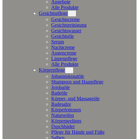
Angebote
Alle Produkte
Gesichtspflege
Gesichtscreme
Gesichtsreinigung
Gesichtswasser
Gesichtsöle
Serum
Nachtcreme
Augencreme
Lippenpflege
Alle Produkte
Körperpflege
Johanniskrautöle
Shampoos und Haarpflege
Jojobaöle
Badeöle
Körper- und Massageöle
Badesalze
Körperlotionen
Naturseifen
Körperpeelings
Duschbäder
Pflege für Hände und Füße
Salben