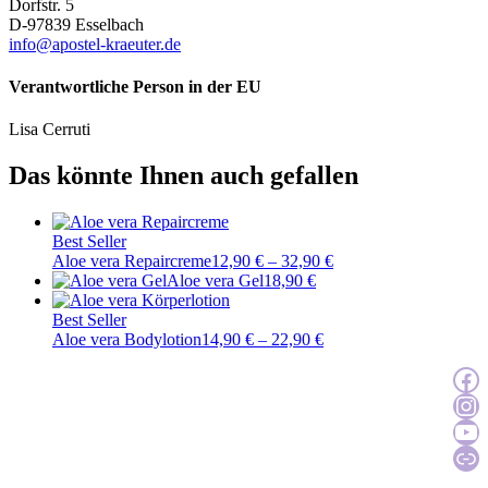
Dorfstr. 5
D-97839 Esselbach
info@apostel-kraeuter.de
Verantwortliche Person in der EU
Lisa Cerruti
Das könnte Ihnen auch gefallen
Best Seller
Aloe vera Repaircreme
12,90
€
–
32,90
€
Aloe vera Gel
18,90
€
Best Seller
Aloe vera Bodylotion
14,90
€
–
22,90
€
Zur Facebook
Zur Instagra
Zum YouTu
Katal