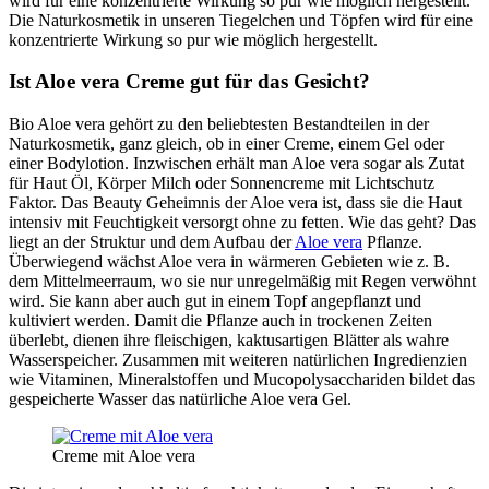
wird für eine konzentrierte Wirkung so pur wie möglich hergestellt.
Die Naturkosmetik in unseren Tiegelchen und Töpfen wird für eine
konzentrierte Wirkung so pur wie möglich hergestellt.
Ist Aloe vera Creme gut für das Gesicht?
Bio Aloe vera gehört zu den beliebtesten Bestandteilen in der
Naturkosmetik, ganz gleich, ob in einer Creme, einem Gel oder
einer Bodylotion. Inzwischen erhält man Aloe vera sogar als Zutat
für Haut Öl, Körper Milch oder Sonnencreme mit Lichtschutz
Faktor. Das Beauty Geheimnis der Aloe vera ist, dass sie die Haut
intensiv mit Feuchtigkeit versorgt ohne zu fetten. Wie das geht? Das
liegt an der Struktur und dem Aufbau der
Aloe vera
Pflanze.
Überwiegend wächst Aloe vera in wärmeren Gebieten wie z. B.
dem Mittelmeerraum, wo sie nur unregelmäßig mit Regen verwöhnt
wird. Sie kann aber auch gut in einem Topf angepflanzt und
kultiviert werden. Damit die Pflanze auch in trockenen Zeiten
überlebt, dienen ihre fleischigen, kaktusartigen Blätter als wahre
Wasserspeicher. Zusammen mit weiteren natürlichen Ingredienzien
wie Vitaminen, Mineralstoffen und Mucopolysacchariden bildet das
gespeicherte Wasser das natürliche Aloe vera Gel.
Creme mit Aloe vera