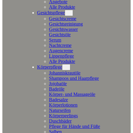
Angebote
Alle Produkte
Gesichtspflege
Gesichtscreme
Gesichtsreinigung
Gesichtswasser
Gesichtsöle
Serum
Nachtcreme
Augencreme
Lippenpflege
Alle Produkte
Körperpflege
Johanniskrautöle
Shampoos und Haarpflege
Jojobaöle
Badeöle
Körper- und Massageöle
Badesalze
Körperlotionen
Naturseifen
Körperpeelings
Duschbäder
Pflege für Hände und Füße
Salben