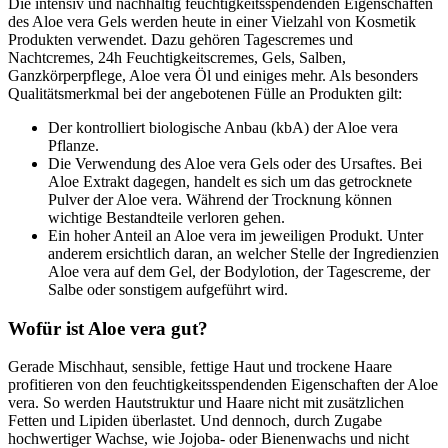
Die intensiv und nachhaltig feuchtigkeitsspendenden Eigenschaften
des Aloe vera Gels werden heute in einer Vielzahl von Kosmetik
Produkten verwendet. Dazu gehören Tagescremes und
Nachtcremes, 24h Feuchtigkeitscremes, Gels, Salben,
Ganzkörperpflege, Aloe vera Öl und einiges mehr. Als besonders
Qualitätsmerkmal bei der angebotenen Fülle an Produkten gilt:
Der kontrolliert biologische Anbau (kbA) der Aloe vera
Pflanze.
Die Verwendung des Aloe vera Gels oder des Ursaftes. Bei
Aloe Extrakt dagegen, handelt es sich um das getrocknete
Pulver der Aloe vera. Während der Trocknung können
wichtige Bestandteile verloren gehen.
Ein hoher Anteil an Aloe vera im jeweiligen Produkt. Unter
anderem ersichtlich daran, an welcher Stelle der Ingredienzien
Aloe vera auf dem Gel, der Bodylotion, der Tagescreme, der
Salbe oder sonstigem aufgeführt wird.
Wofür ist Aloe vera gut?
Gerade Mischhaut, sensible, fettige Haut und trockene Haare
profitieren von den feuchtigkeitsspendenden Eigenschaften der Aloe
vera. So werden Hautstruktur und Haare nicht mit zusätzlichen
Fetten und Lipiden überlastet. Und dennoch, durch Zugabe
hochwertiger Wachse, wie Jojoba- oder Bienenwachs und nicht