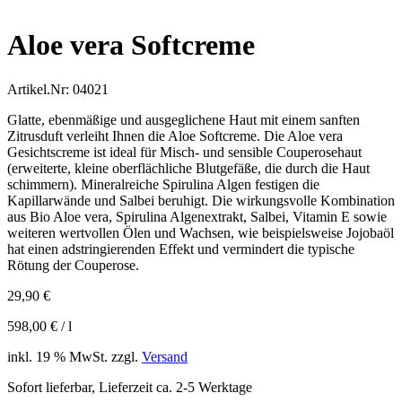
Best Seller
Aloe vera Softcreme
Artikel.Nr:
04021
Glatte, ebenmäßige und ausgeglichene Haut mit einem sanften
Zitrusduft verleiht Ihnen die Aloe Softcreme. Die Aloe vera
Gesichtscreme ist ideal für Misch- und sensible Couperosehaut
(erweiterte, kleine oberflächliche Blutgefäße, die durch die Haut
schimmern). Mineralreiche Spirulina Algen festigen die
Kapillarwände und Salbei beruhigt. Die wirkungsvolle Kombination
aus Bio Aloe vera, Spirulina Algenextrakt, Salbei, Vitamin E sowie
weiteren wertvollen Ölen und Wachsen, wie beispielsweise Jojobaöl
hat einen adstringierenden Effekt und vermindert die typische
Rötung der Couperose.
29,90
€
598,00
€
/
l
inkl. 19 % MwSt.
zzgl.
Versand
Sofort lieferbar, Lieferzeit ca. 2-5 Werktage