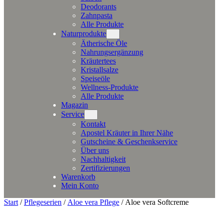
Deodorants
Zahnpasta
Alle Produkte
Naturprodukte
Ätherische Öle
Nahrungsergänzung
Kräutertees
Kristallsalze
Speiseöle
Wellness-Produkte
Alle Produkte
Magazin
Service
Kontakt
Apostel Kräuter in Ihrer Nähe
Gutscheine & Geschenkservice
Über uns
Nachhaltigkeit
Zertifizierungen
Warenkorb
Mein Konto
Start
/
Pflegeserien
/
Aloe vera Pflege
/ Aloe vera Softcreme