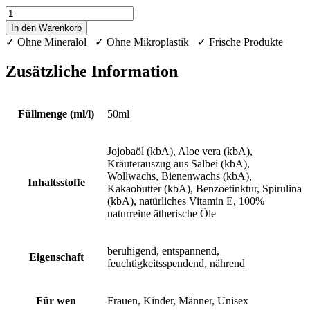
Aloe
vera
In den Warenkorb
Softcreme
✓ Ohne Mineralöl ✓ Ohne Mikroplastik ✓ Frische Produkte
Menge
Zusätzliche Information
Füllmenge (ml/l)
50ml
Jojobaöl (kbA), Aloe vera (kbA),
Kräuterauszug aus Salbei (kbA),
Wollwachs, Bienenwachs (kbA),
Inhaltsstoffe
Kakaobutter (kbA), Benzoetinktur, Spirulina
(kbA), natürliches Vitamin E, 100%
naturreine ätherische Öle
beruhigend, entspannend,
Eigenschaft
feuchtigkeitsspendend, nährend
Für wen
Frauen, Kinder, Männer, Unisex