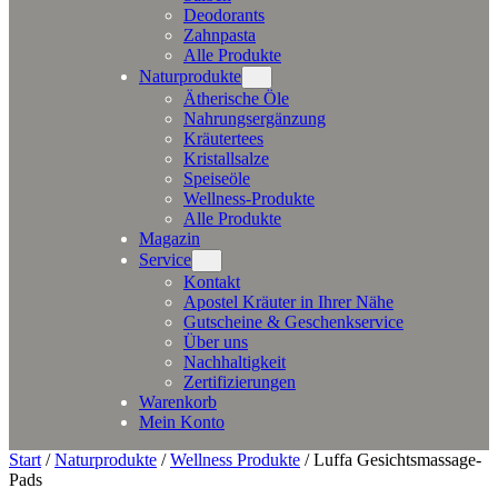
Deodorants
Zahnpasta
Alle Produkte
Naturprodukte
Ätherische Öle
Nahrungsergänzung
Kräutertees
Kristallsalze
Speiseöle
Wellness-Produkte
Alle Produkte
Magazin
Service
Kontakt
Apostel Kräuter in Ihrer Nähe
Gutscheine & Geschenkservice
Über uns
Nachhaltigkeit
Zertifizierungen
Warenkorb
Mein Konto
Start
/
Naturprodukte
/
Wellness Produkte
/ Luffa Gesichtsmassage-
Pads