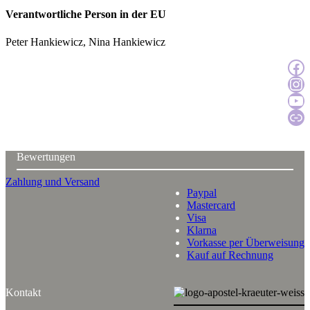
Verantwortliche Person in der EU
Peter Hankiewicz, Nina Hankiewicz
Zur Facebook
Zur Instagra
Zum YouTu
Katal
Bewertungen
Zahlung und Versand
Paypal
Mastercard
Visa
Klarna
Vorkasse per Überweisung
Kauf auf Rechnung
Kontakt