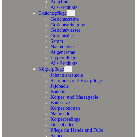
Angebote
Alle Produkte
Gesichtspflege
Gesichtscreme
Gesichtsreinigung
Gesichtswasser
Gesichtsöle
Serum
Nachtcreme
Augencreme
Lippenpflege
Alle Produkte
Körperpflege
Johanniskrautöle
Shampoos und Haarpflege
Jojobaöle
Badeöle
Körper- und Massageöle
Badesalze
Körperlotionen
Naturseifen
Körperpeelings
Duschbäder
Pflege für Hände und Füße
Salben