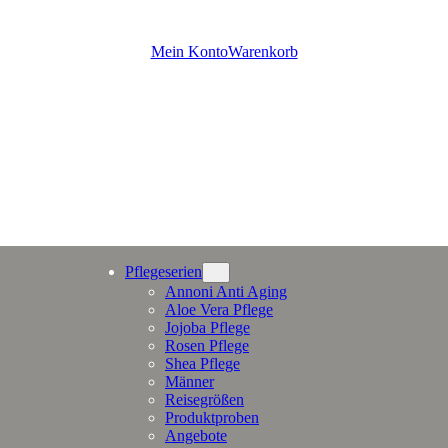
Mein Konto
Warenkorb
Pflegeserien
Annoni Anti Aging
Aloe Vera Pflege
Jojoba Pflege
Rosen Pflege
Shea Pflege
Männer
Reisegrößen
Produktproben
Angebote