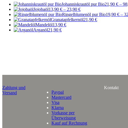
Johanniskrautöl pur Bio
21,90
€
–
98
Jojobaöl
13,90
€
–
23,90
€
Ringelblumenöl pur Bio
19,90
€
–
3
Granatapfelkernöl
21,90
€
Mandelöl
13,90
€
Arganöl
21,90
€
Zahlung und
Kontakt
Paypal
Versand
Mastercard
Visa
Klarna
Vorkasse per
Überweisung
Kauf auf Rechnung