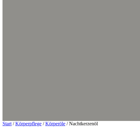
Start
/
Körperpflege
/
Körperöle
/ Nachtkerzenöl