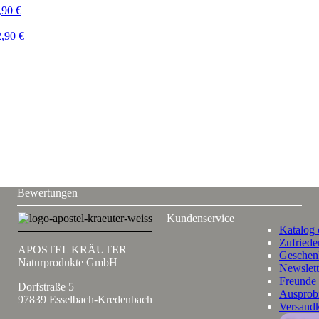
,90
€
2,90
€
Bewertungen
Kundenservice
Katalog 
Zufriede
APOSTEL KRÄUTER
Geschen
Naturprodukte GmbH
Newslett
Freunde
Dorfstraße 5
Ausprob
97839 Esselbach-Kredenbach
Versand