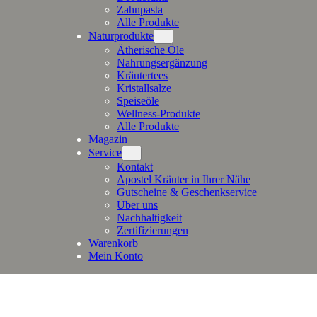
Zahnpasta
Alle Produkte
Naturprodukte
Ätherische Öle
Nahrungsergänzung
Kräutertees
Kristallsalze
Speiseöle
Wellness-Produkte
Alle Produkte
Magazin
Service
Kontakt
Apostel Kräuter in Ihrer Nähe
Gutscheine & Geschenkservice
Über uns
Nachhaltigkeit
Zertifizierungen
Warenkorb
Mein Konto