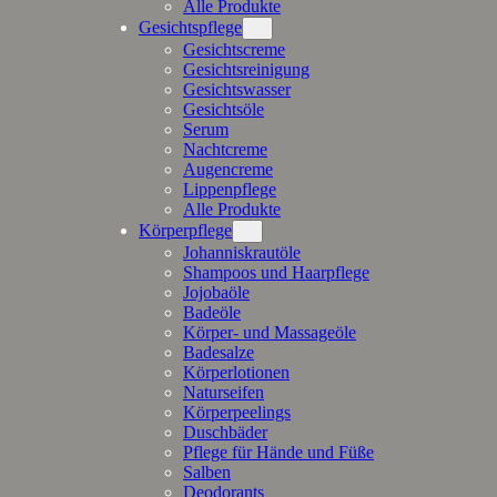
Alle Produkte
Gesichtspflege
Gesichtscreme
Gesichtsreinigung
Gesichtswasser
Gesichtsöle
Serum
Nachtcreme
Augencreme
Lippenpflege
Alle Produkte
Körperpflege
Johanniskrautöle
Shampoos und Haarpflege
Jojobaöle
Badeöle
Körper- und Massageöle
Badesalze
Körperlotionen
Naturseifen
Körperpeelings
Duschbäder
Pflege für Hände und Füße
Salben
Deodorants