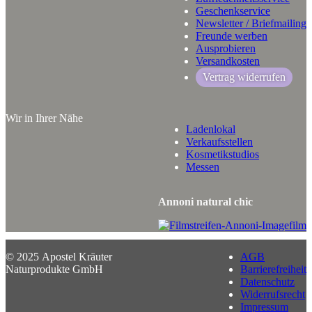
Geschenkservice
Newsletter / Briefmailing
Freunde werben
Ausprobieren
Versandkosten
Vertrag widerrufen
Wir in Ihrer Nähe
Ladenlokal
Verkaufsstellen
Kosmetikstudios
Messen
Annoni natural chic
© 2025 Apostel Kräuter
AGB
Naturprodukte GmbH
Barrierefreiheit
Datenschutz
Widerrufsrecht
Impressum