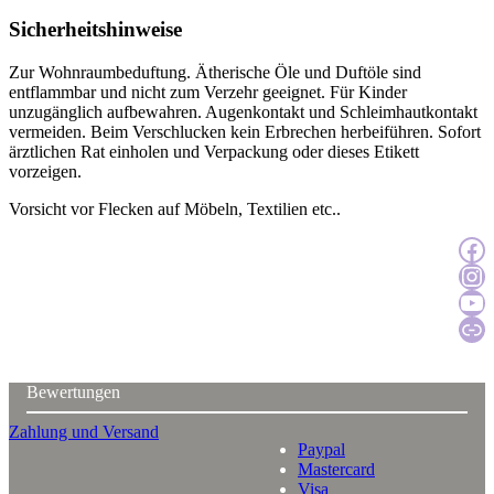
Sicherheitshinweise
Zur Wohnraumbeduftung. Ätherische Öle und Duftöle sind
entflammbar und nicht zum Verzehr geeignet. Für Kinder
unzugänglich aufbewahren. Augenkontakt und Schleimhautkontakt
vermeiden. Beim Verschlucken kein Erbrechen herbeiführen. Sofort
ärztlichen Rat einholen und Verpackung oder dieses Etikett
vorzeigen.
Vorsicht vor Flecken auf Möbeln, Textilien etc..
Zur Facebook
Zur Instagra
Zum YouTu
Katal
Bewertungen
Zahlung und Versand
Paypal
Mastercard
Visa