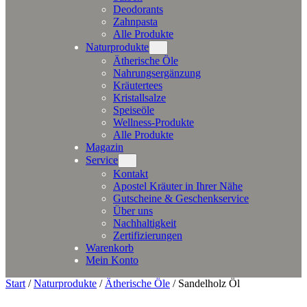
Deodorants
Zahnpasta
Alle Produkte
Naturprodukte
Ätherische Öle
Nahrungsergänzung
Kräutertees
Kristallsalze
Speiseöle
Wellness-Produkte
Alle Produkte
Magazin
Service
Kontakt
Apostel Kräuter in Ihrer Nähe
Gutscheine & Geschenkservice
Über uns
Nachhaltigkeit
Zertifizierungen
Warenkorb
Mein Konto
Start
/
Naturprodukte
/
Ätherische Öle
/ Sandelholz Öl