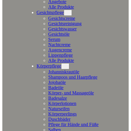
Angebote
Alle Produkte
Gesichtspflege
Gesichtscreme
Gesichtsreinigung
Gesichtswasser
Gesichtsöle
Serum
Nachtcreme
Augencreme
Lippenpflege
Alle Produkte
Körperpflege
Johanniskrautöle
Shampoos und Haarpflege
Jojobaöle
Badeöle
Körper- und Massageöle
Badesalze
Körperlotionen
Naturseifen
Körperpeelings
Duschbäder
Pflege für Hände und Füße
Salben