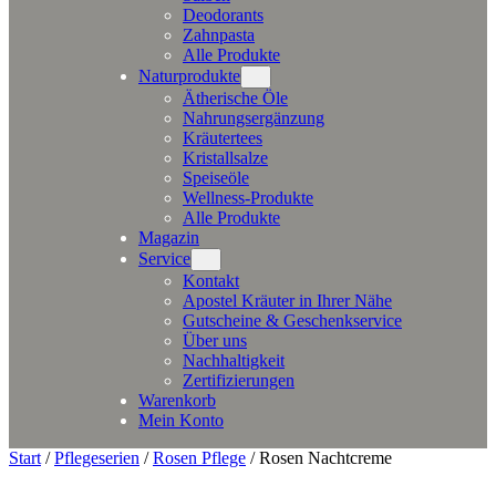
Deodorants
Zahnpasta
Alle Produkte
Naturprodukte
Ätherische Öle
Nahrungsergänzung
Kräutertees
Kristallsalze
Speiseöle
Wellness-Produkte
Alle Produkte
Magazin
Service
Kontakt
Apostel Kräuter in Ihrer Nähe
Gutscheine & Geschenkservice
Über uns
Nachhaltigkeit
Zertifizierungen
Warenkorb
Mein Konto
Start
/
Pflegeserien
/
Rosen Pflege
/ Rosen Nachtcreme