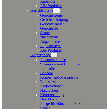
Angebote
Alle Produkte
Gesichtspflege
Gesichtscreme
Gesichtsreinigung
Gesichtswasser
Gesichtsöle
Serum
Nachtcreme
Augencreme
Lippenpflege
Alle Produkte
Körperpflege
Johanniskrautöle
Shampoos und Haarpflege
Jojobaöle
Badeöle
Körper- und Massageöle
Badesalze
Körperlotionen
Naturseifen
Körperpeelings
Duschbäder
Pflege für Hände und Füße
Salben