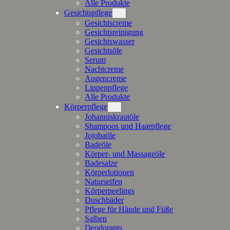
Alle Produkte
Gesichtspflege
Gesichtscreme
Gesichtsreinigung
Gesichtswasser
Gesichtsöle
Serum
Nachtcreme
Augencreme
Lippenpflege
Alle Produkte
Körperpflege
Johanniskrautöle
Shampoos und Haarpflege
Jojobaöle
Badeöle
Körper- und Massageöle
Badesalze
Körperlotionen
Naturseifen
Körperpeelings
Duschbäder
Pflege für Hände und Füße
Salben
Deodorants