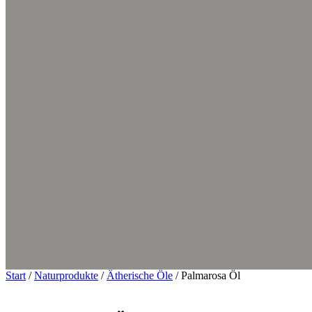
Start
/
Naturprodukte
/
Ätherische Öle
/ Palmarosa Öl