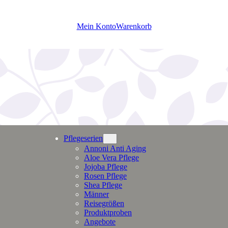
Mein Konto
Warenkorb
Pflegeserien
Annoni Anti Aging
Aloe Vera Pflege
Jojoba Pflege
Rosen Pflege
Shea Pflege
Männer
Reisegrößen
Produktproben
Angebote