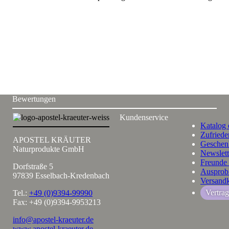
Bewertungen
Kundenservice
Katalog 
Zufriede
APOSTEL KRÄUTER
Geschen
Naturprodukte GmbH
Newslett
Freunde
Dorfstraße 5
Ausprob
97839 Esselbach-Kredenbach
Versand
Vertra
Tel.:
+49 (0)9394-99990
Fax: +49 (0)9394-9953213
info@apostel-kraeuter.de
www.apostel-kraeuter.de