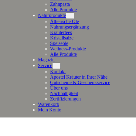
Zahnpasta
Alle Produkte
Naturprodukte
Ätherische Öle
Nahrungsergänzung
Kräutertees
Kristallsalze
Speiseöle
Wellness-Produkte
Alle Produkte
Magazin
Service
Kontakt
Apostel Kräuter in Ihrer Nähe
Gutscheine & Geschenkservice
Über uns
Nachhaltigkeit
Zertifizierungen
Warenkorb
Mein Konto