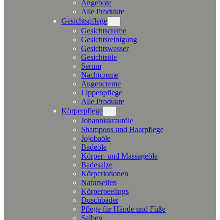
Angebote
Alle Produkte
Gesichtspflege
Gesichtscreme
Gesichtsreinigung
Gesichtswasser
Gesichtsöle
Serum
Nachtcreme
Augencreme
Lippenpflege
Alle Produkte
Körperpflege
Johanniskrautöle
Shampoos und Haarpflege
Jojobaöle
Badeöle
Körper- und Massageöle
Badesalze
Körperlotionen
Naturseifen
Körperpeelings
Duschbäder
Pflege für Hände und Füße
Salben