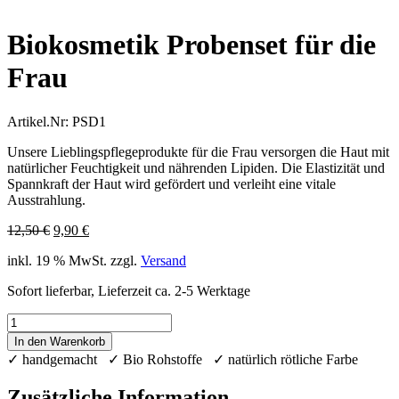
Best Price
Biokosmetik Probenset für die
Frau
Artikel.Nr:
PSD1
Unsere Lieblingspflegeprodukte für die Frau versorgen die Haut mit
natürlicher Feuchtigkeit und nährenden Lipiden. Die Elastizität und
Spannkraft der Haut wird gefördert und verleiht eine vitale
Ausstrahlung.
Ursprünglicher
Aktueller
12,50
€
9,90
€
Preis
Preis
inkl. 19 % MwSt.
zzgl.
Versand
war:
ist:
12,50 €
9,90 €.
Sofort lieferbar, Lieferzeit ca. 2-5 Werktage
Biokosmetik
Probenset
In den Warenkorb
für
✓ handgemacht ✓ Bio Rohstoffe ✓ natürlich rötliche Farbe
die
Frau
Zusätzliche Information