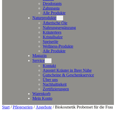
Deodorants
Zahnpasta
Alle Produkte
Naturprodukte
Ätherische Öle
Nahrungsergänzung
Kräutertees
Kristallsalze
Speiseöle
Wellness-Produkte
Alle Produkte
Magazin
Service
Kontakt
Apostel Kräuter in Ihrer Nähe
Gutscheine & Geschenkservice
Über uns
Nachhaltigkeit
Zertifizierungen
Warenkorb
Mein Konto
Start
/
Pflegeserien
/
Angebote
/ Biokosmetik Probenset für die Frau