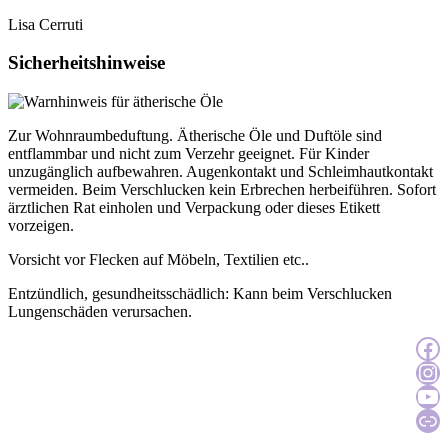
Lisa Cerruti
Sicherheitshinweise
Zur Wohnraumbeduftung. Ätherische Öle und Duftöle sind
entflammbar und nicht zum Verzehr geeignet. Für Kinder
unzugänglich aufbewahren. Augenkontakt und Schleimhautkontakt
vermeiden. Beim Verschlucken kein Erbrechen herbeiführen. Sofort
ärztlichen Rat einholen und Verpackung oder dieses Etikett
vorzeigen.
Vorsicht vor Flecken auf Möbeln, Textilien etc..
Entzündlich, gesundheitsschädlich: Kann beim Verschlucken
Lungenschäden verursachen.
Zur Facebook
Zur Instagra
Zum YouTu
Katal