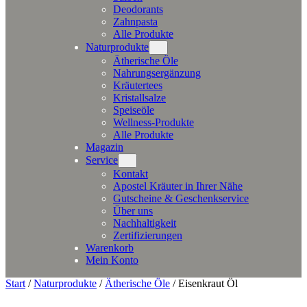
Deodorants
Zahnpasta
Alle Produkte
Naturprodukte
Ätherische Öle
Nahrungsergänzung
Kräutertees
Kristallsalze
Speiseöle
Wellness-Produkte
Alle Produkte
Magazin
Service
Kontakt
Apostel Kräuter in Ihrer Nähe
Gutscheine & Geschenkservice
Über uns
Nachhaltigkeit
Zertifizierungen
Warenkorb
Mein Konto
Start
/
Naturprodukte
/
Ätherische Öle
/ Eisenkraut Öl