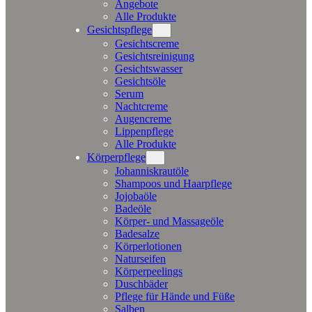
Angebote
Alle Produkte
Gesichtspflege
Gesichtscreme
Gesichtsreinigung
Gesichtswasser
Gesichtsöle
Serum
Nachtcreme
Augencreme
Lippenpflege
Alle Produkte
Körperpflege
Johanniskrautöle
Shampoos und Haarpflege
Jojobaöle
Badeöle
Körper- und Massageöle
Badesalze
Körperlotionen
Naturseifen
Körperpeelings
Duschbäder
Pflege für Hände und Füße
Salben